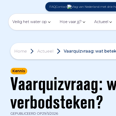
FAQ
Contact
Veilig het water op
Hoe vaar jij?
Actueel
Home
Actueel
Vaarquizvraag: wat bete
Kennis
Vaarquizvraag: w
verbodsteken?
GEPUBLICEERD OP
29/5/2026