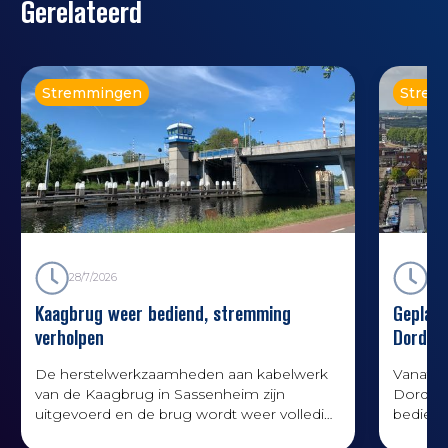
Gerelateerd
Stremmingen
Strem
28/7/2026
22/
Kaagbrug weer bediend, stremming
Geplan
verholpen
Dordre
De herstelwerkzaamheden aan kabelwerk
Vanaf 1
van de Kaagbrug in Sassenheim zijn
Dordrec
uitgevoerd en de brug wordt weer volledig
bediend
bediend
werkza