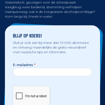
Watertekort: gevolgen voor de scheepvaart
Kaagbrug weer bediend, stremming verholpen
Vaarquizvraag: wat is de toegestane alcoholpromillage?
Kom langs bij Sneek in-water
BLIJF OP KOERS!
Sluit je ook aan bij meer dan 10.000 abonnees
en ontvang maandelijks de gratis nieuwsbrief
met nautische tips en informatie.
E-mailadres
*