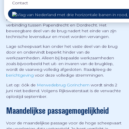
Contact
De
Merwedebrug Papendrecht
(soms ook de
Papendrechtsebrug genoemd), is een belangrijke
verbinding tussen Papendrecht en Dordrecht. Het
beweegbare deel van de brug nadert het einde van zijn
technische levensduur en moet worden vervangen.
Lage scheepvaart kan onder het vaste deel van de brug
door en ondervindt beperkt hinder van de
werkzaamheden. Alleen bij bepaalde werkzaamheden
zoals bijvoorbeeld het uit- en invaren van de brugklep,
wordt de vaarweg volledig afgesloten. Raadpleeg de
berichtgeving
voor deze volledige stremmingen.
Let op: óók de
Merwedebrug Gorinchem
wordt sinds 2
juni niet bediend. Volgens Rijkswaterstaat is de verwachte
oplostijd september.
Maandelijkse passagemogelijkheid
Voor de maandelijkse passage voor de hoge scheepvaart
zijn voorlopige data vastgesteld. Je bent verplicht je