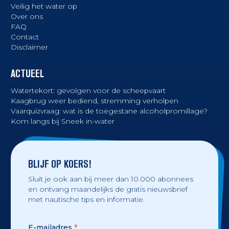
Veilig het water op
Over ons
FAQ
Contact
Disclaimer
ACTUEEL
Watertekort: gevolgen voor de scheepvaart
Kaagbrug weer bediend, stremming verholpen
Vaarquizvraag: wat is de toegestane alcoholpromillage?
Kom langs bij Sneek in-water
BLIJF OP KOERS!
Sluit je ook aan bij meer dan 10.000 abonnees
en ontvang maandelijks de gratis nieuwsbrief
met nautische tips en informatie.
E-mailadres
*