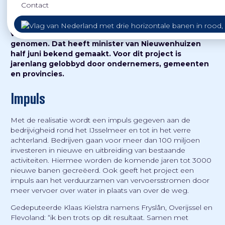
Contact
Het besluit om de sluis Kornwerderzand te
verbreden en de bruggen te vernieuwen is
genomen. Dat heeft minister van Nieuwenhuizen
half juni bekend gemaakt. Voor dit project is
jarenlang gelobbyd door ondernemers, gemeenten
en provincies.
Impuls
Met de realisatie wordt een impuls gegeven aan de
bedrijvigheid rond het IJsselmeer en tot in het verre
achterland. Bedrijven gaan voor meer dan 100 miljoen
investeren in nieuwe en uitbreiding van bestaande
activiteiten. Hiermee worden de komende jaren tot 3000
nieuwe banen gecreëerd. Ook geeft het project een
impuls aan het verduurzamen van vervoersstromen door
meer vervoer over water in plaats van over de weg.
Gedeputeerde Klaas Kielstra namens Fryslân, Overijssel en
Flevoland: “ik ben trots op dit resultaat. Samen met