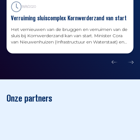
18/8/2020
Verruiming sluiscomplex Kornwerderzand van start
Het vernieuwen van de bruggen en verruimen van de
sluis bij Kornwerderzand kan van start. Minister Cora
van Nieuwenhuizen (Infrastructuur en Waterstaat) en
gedeputeerde Avine Fokkens-Kelder (provincie
Fryslân) hebben hiervoor eind juni de
Bestuursovereenkomst Verruiming sluiscomplex
Kornwerderzand getekend. Jarenlange voorbereiding
is hieraan vooraf gegaan.
Onze partners