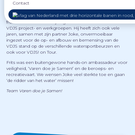
Contact
zeer gewaardeerde bruggenbouwer tussen de
recreatievaart en de beroepsvaart. Hij wist zijn kennis en
ervaring in beide werelden in te zetten en stond op alle
fronten klaar om een bijdrage te leveren aan verschillende
VDJS project- en werkgroepen. Hij heeft zich ook vele
jaren, samen met zijn partner Joke, onvermoeibaar
ingezet voor de op- en afbouw en bemensing van de
VDJS stand op de verschillende watersportbeurzen en
ook voor VDJS! on Tour.
Frits was een buitengewone hands-on ambassadeur voor
veiligheid, ‘Varen doe je Samen!’ en de beroeps- en
recreatievaart. We wensen Joke veel sterkte toe en gaan
‘de ridder van het water’ missen!
Team Varen doe je Samen!