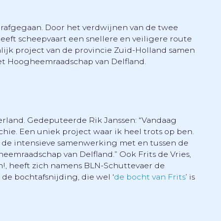
orafgegaan. Door het verdwijnen van de twee
eeft scheepvaart een snellere en veiligere route
ijk project van de provincie Zuid-Holland samen
t Hoogheemraadschap van Delfland.
erland. Gedeputeerde Rik Janssen: “Vandaag
hie. Een uniek project waar ik heel trots op ben.
r de intensieve samenwerking met en tussen de
mraadschap van Delfland.” Ook Frits de Vries,
en!, heeft zich namens BLN-Schuttevaer de
de bochtafsnijding, die wel ‘
de bocht van Frits
’ is