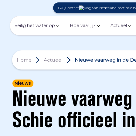
FAQ
Contact
Veilig het water op
Hoe vaar jij?
Actueel
Home
Actueel
Nieuwe vaarweg in de Del
Nieuws
Nieuwe vaarweg 
Schie officieel i