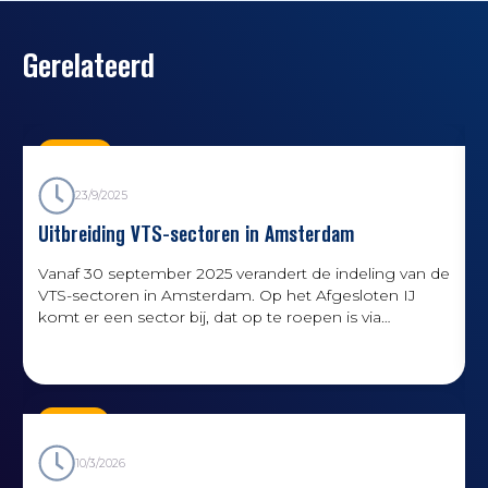
Gerelateerd
Nieuws
23/9/2025
Uitbreiding VTS-sectoren in Amsterdam
Vanaf 30 september 2025 verandert de indeling van de
H
VTS-sectoren in Amsterdam. Op het Afgesloten IJ
komt er een sector bij, dat op te roepen is via
marifoonkanaal 5.
Kennis
10/3/2026