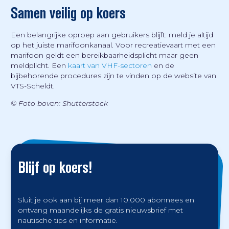
Samen veilig op koers
Een belangrijke oproep aan gebruikers blijft: meld je altijd
op het juiste marifoonkanaal. Voor recreatievaart met een
marifoon geldt een bereikbaarheidsplicht maar geen
meldplicht. Een
kaart van VHF-sectoren
en de
bijbehorende procedures zijn te vinden op de website van
VTS-Scheldt.
© Foto boven: Shutterstock
Blijf op koers!
Sluit je ook aan bij meer dan 10.000 abonnees en
ontvang maandelijks de gratis nieuwsbrief met
nautische tips en informatie.