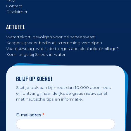
FAQ
Contact
Disclaimer
ACTUEEL
Watertekort: gevolgen voor de scheepvaart
Kaagbrug weer bediend, stremming verholpen
Vaarquizvraag: wat is de toegestane alcoholpromillage?
Kom langs bij Sneek in-water
BLIJF OP KOERS!
Sluit je ook aan bij meer dan 10.000 abonnees
en ontvang maandelijks de gratis nieuwsbrief
met nautische tips en informatie.
E-mailadres
*