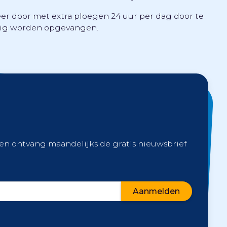
r door met extra ploegen 24 uur per dag door te
edig worden opgevangen.
 en ontvang maandelijks de gratis nieuwsbrief