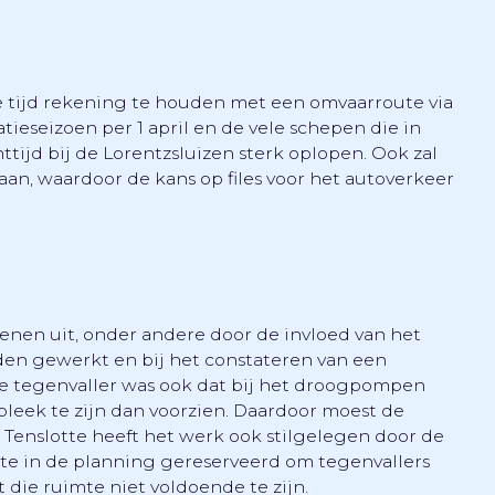
e tijd rekening te houden met een omvaarroute via
tieseizoen per 1 april en de vele schepen die in
ttijd bij de Lorentzsluizen sterk oplopen. Ook zal
an, waardoor de kans op files voor het autoverkeer
n uit, onder andere door de invloed van het
den gewerkt en bij het constateren van een
jke tegenvaller was ook dat bij het droogpompen
eek te zijn dan voorzien. Daardoor moest de
enslotte heeft het werk ook stilgelegen door de
imte in de planning gereserveerd om tegenvallers
t die ruimte niet voldoende te zijn.