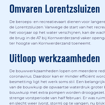
Omvaren Lorentzsluizen
De beroeps- en recreatievaart dienen voor langer
de Lorentzsluizen. Vanwege de start van het recrea
het voorjaar op het water verschijnen, kan de wach
de brug in de A7 bij Kornwerderzand vaker openga
ter hoogte van Kornwerderzand toeneemt.
Uitloop werkzaamheden
De bouwwerkzaamheden lopen om meerdere redene
coronavirus. Daardoor kan er minder efficiënt wor
besmetting ligt het werk soms stil. Een belangri
van de bouwkuip de opwaartse waterdruk groter bl
bouwkuip met extra pompen worden drooggezet. T
strenge vorstperiode van half februari. Er was ru
en slecht weer (vorst, storm) op te vangen, nu blijk