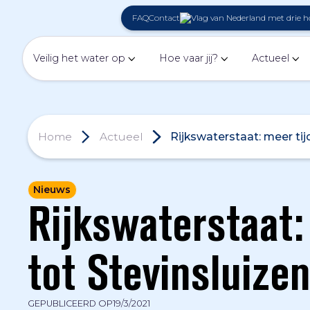
FAQ
Contact
Veilig het water op
Hoe vaar jij?
Actueel
Home
Actueel
Rijkswaterstaat: meer ti
Nieuws
Rijkswaterstaat:
tot Stevinsluiz
GEPUBLICEERD OP
19/3/2021