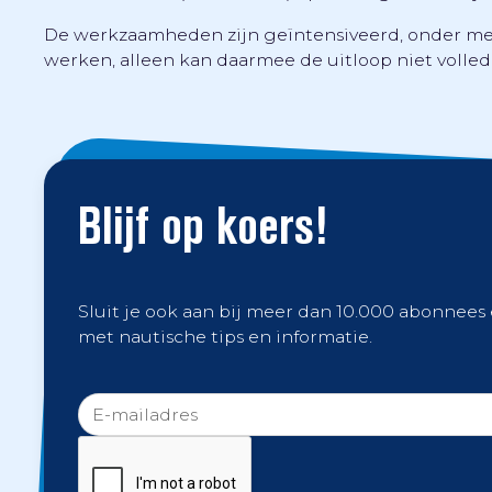
De werkzaamheden zijn geïntensiveerd, onder mee
werken, alleen kan daarmee de uitloop niet voll
Blijf op koers!
Sluit je ook aan bij meer dan 10.000 abonnees
met nautische tips en informatie.