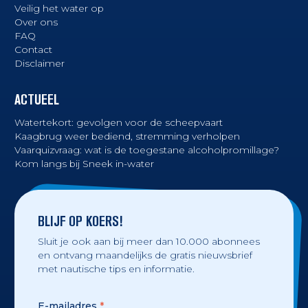
Veilig het water op
Over ons
FAQ
Contact
Disclaimer
ACTUEEL
Watertekort: gevolgen voor de scheepvaart
Kaagbrug weer bediend, stremming verholpen
Vaarquizvraag: wat is de toegestane alcoholpromillage?
Kom langs bij Sneek in-water
BLIJF OP KOERS!
Sluit je ook aan bij meer dan 10.000 abonnees
en ontvang maandelijks de gratis nieuwsbrief
met nautische tips en informatie.
E-mailadres
*