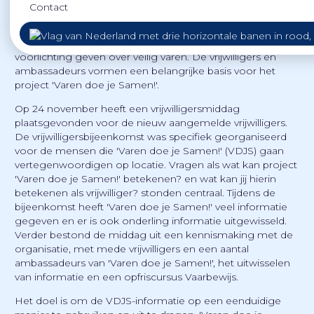
Contact
Ook in het winterseizoen zijn we druk bezig met het actief
voorlichting geven over veilig varen. De vrijwilligers en
ambassadeurs vormen een belangrijke basis voor het
project 'Varen doe je Samen!'.
Op 24 november heeft een vrijwilligersmiddag
plaatsgevonden voor de nieuw aangemelde vrijwilligers.
De vrijwilligersbijeenkomst was specifiek georganiseerd
voor de mensen die 'Varen doe je Samen!' (VDJS) gaan
vertegenwoordigen op locatie. Vragen als wat kan project
'Varen doe je Samen!' betekenen? en wat kan jij hierin
betekenen als vrijwilliger? stonden centraal. Tijdens de
bijeenkomst heeft 'Varen doe je Samen!' veel informatie
gegeven en er is ook onderling informatie uitgewisseld.
Verder bestond de middag uit een kennismaking met de
organisatie, met mede vrijwilligers en een aantal
ambassadeurs van 'Varen doe je Samen!', het uitwisselen
van informatie en een opfriscursus Vaarbewijs.
Het doel is om de VDJS-informatie op een eenduidige