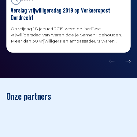
Verslag vrijwilligersdag 2019 op Verkeerspost
Dordrecht
Op vrijdag 18 januari 2019 werd de jaarlijkse
vrijwilligersdag van 'Varen doe je Samen!' gehouden.
Meer dan 30 vrijwilligers en ambassadeurs waren
hierbij aanwezig. Binnen de campagne Varen doe je
Samen! zijn de vrijwilligers en ambassadeurs
onmisbaar dankzij hun inzet, gevarieerde kennis en
expertise. Een belangrijk onderdeel van deze dag is
het onderling uitwisselen van kennis en informatie,
netwerken en meer te weten te komen over elkaars
expertise.
Onze partners