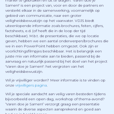
manier te gebruiken en uit te dragen. 'Varen doe je
Samen!' is een project van, voor en door de partners en
versterkt elkaar in de samenwerking, voornamelijk op
gebied van communicatie, naar een groter
veiligheidsbewustzijn op het vaarwater. VDJS biedt
uiteenlopende informatie zoals brochures, feiten, cijfers,
factsheets, e.d. (of heeft die in de loop der tijd
beschikbaar). M.b.t. de presentaties, die we op locatie
geven, hebben we een aantal onderwerpen/brochures die
we in een PowerPoint hebben omgezet. Ook zijn er
voorlichtingsfilmpjes beschikbaar. Het is belangrijk een
juiste mix van informatie aan te bieden, passend bij de
aanvraag en natuurlijk passend bij het doel van het project
'Varen doe je Samen!': het vergroten van het
veiligheidsbewustzijn.
Wil je vrijwilliger worden? Meer informatie is te vinden op
onze
vrijwilligers pagina
.
Wil je speciale aandacht aan veilig varen besteden tijdens
bijvoorbeeld een open dag, workshop of thema-avond?
‘Varen doe je Samen!’ verzorgt graag een presentatie
waarin de diverse aspecten aansprekend en goed aan