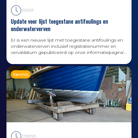
1/2/2023
Update voor lijst toegestane antifoulings en
onderwaterverven
Er is een nieuwe lijst met toegestane antifoulings en
onderwaterverven inclusief registratienummer en
vervaldatum gepubliceerd op onze informatiepagina’s
over antifouling. Bekijk de lijst hier!
Kennis
d
27/9/2023