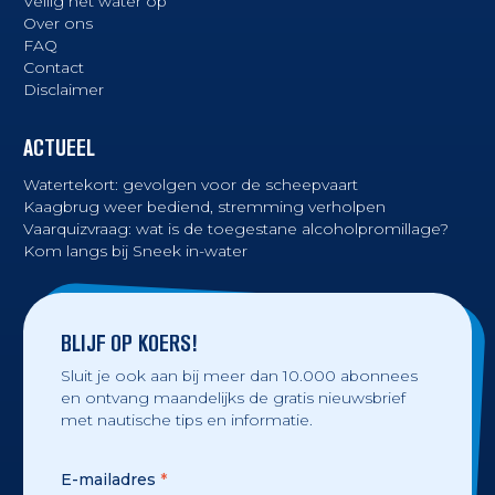
Veilig het water op
Over ons
FAQ
Contact
Disclaimer
ACTUEEL
Watertekort: gevolgen voor de scheepvaart
Kaagbrug weer bediend, stremming verholpen
Vaarquizvraag: wat is de toegestane alcoholpromillage?
Kom langs bij Sneek in-water
BLIJF OP KOERS!
Sluit je ook aan bij meer dan 10.000 abonnees
en ontvang maandelijks de gratis nieuwsbrief
met nautische tips en informatie.
E-mailadres
*