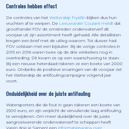
Controles hebben effect
De controles van het
Wetterskip Fryslân
blijken dus hun
vruchten af te werpen. De
Leeuwarder Courant meldt
dat
groothandel FOV de omstreden onderwaterverf dit
voorjaar uit zijn assortiment heeft gehaald. Alle detaillisten
kregen een brief met de uitleg waarom. Tot dusver had
FOV volstaan met een bijsluiter. Bij de vorige controles in
2015 en 2016 waren twee op de drie winkeliers nog in
overtreding. Dit kwam ze op een waarschuwing te staan.
Bij een nieuwe heterdaad riskeren ze een boete van 2000
euro. Ondanks de positieve ervaringen van dit voorjaar zet
het Wetterskip de antifoulingcampagne volgend jaar
voort.
Onduidelijkheid over de juiste antifouling
Watersporters die de fout in gaan riskeren een boete van
2500 euro, en zijn verplicht de vervuilende laag antifouling
te verwijderen. Om meer duidelijkheid over de juiste
aangroeiwerende onderwaterverf te scheppen heeft
Varen doe je Samen! een
informatiepagina over