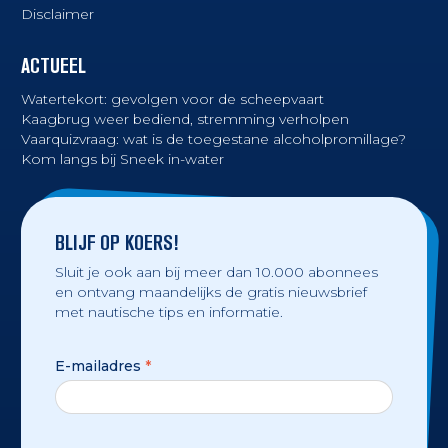
Disclaimer
ACTUEEL
Watertekort: gevolgen voor de scheepvaart
Kaagbrug weer bediend, stremming verholpen
Vaarquizvraag: wat is de toegestane alcoholpromillage?
Kom langs bij Sneek in-water
BLIJF OP KOERS!
Sluit je ook aan bij meer dan 10.000 abonnees
en ontvang maandelijks de gratis nieuwsbrief
met nautische tips en informatie.
E-mailadres
*