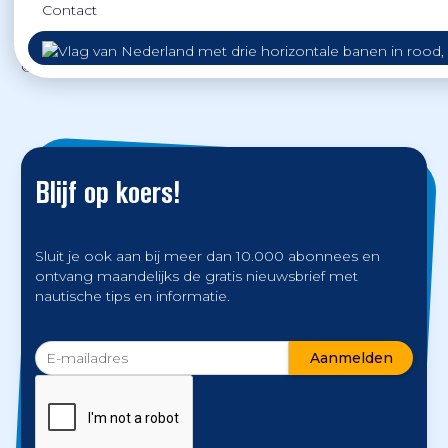
Contact
hinder kun je kijken op de
bruggen in de A7 Den Oever
-
pagina van vaarweginformatie.nl onder ‘Berichten’.
©
Foto boven: H.P. Burger/ Wikimedia Commons
Blijf op koers!
Sluit je ook aan bij meer dan 10.000 abonnees en
ontvang maandelijks de gratis nieuwsbrief met
nautische tips en informatie.