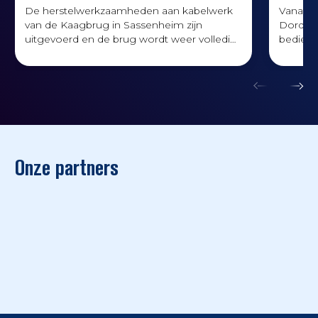
De herstelwerkzaamheden aan kabelwerk
Vanaf 1
van de Kaagbrug in Sassenheim zijn
Dordrec
uitgevoerd en de brug wordt weer volledig
bediend
bediend
werkza
Onze partners