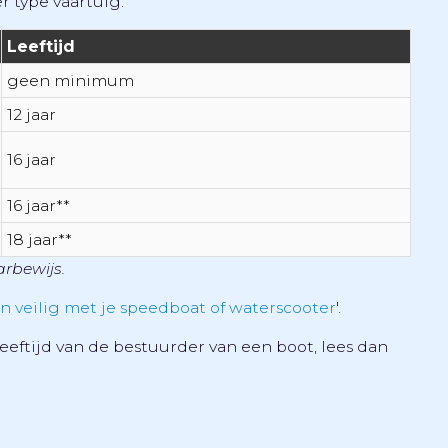
r type vaartuig:
Leeftijd
geen minimum
12 jaar
16 jaar
16 jaar**
18 jaar**
rbewijs.
n veilig met je speedboat of waterscooter
'.
eftijd van de bestuurder van een boot, lees dan