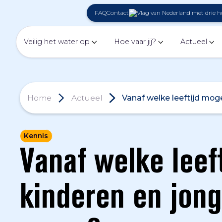
FAQ
Contact
Veilig het water op
Hoe vaar jij?
Actueel
Home
Actueel
Vanaf welke leeftijd mog
Kennis
Vanaf welke leef
kinderen en jong