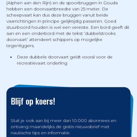
(Alphen aan den Rijn) en de spoorbruggen in Gouda
hebben een doorvaartbreedte van 25 meter. De
scheepvaart kan dus deze bruggen vanuit beide
vaarrichtingen in principe gelijktijdig passeren. Goed
stuurboord houden is wel een vereiste. Een bord geeft dit
aan en een onderbord met de tekst ‘dubbelstrooks
doorvaart’ attendeert schippers op mogelijke
tegenliggers.
Deze dubbele doorvaart geldt vooral voor de
recreatievaart onderling
Blijf op koers!
Sluit je ook aan bij meer dan 10.000 abonnees en
ontvang maandelijks de gratis nieuwsbrief met
nautische tips en informatie.