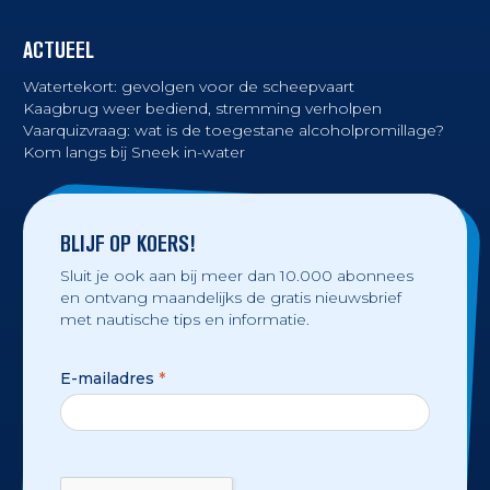
ACTUEEL
Watertekort: gevolgen voor de scheepvaart
Kaagbrug weer bediend, stremming verholpen
Vaarquizvraag: wat is de toegestane alcoholpromillage?
Kom langs bij Sneek in-water
BLIJF OP KOERS!
Sluit je ook aan bij meer dan 10.000 abonnees
en ontvang maandelijks de gratis nieuwsbrief
met nautische tips en informatie.
E-mailadres
*