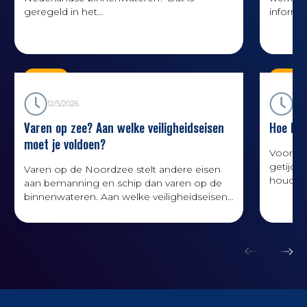
geregeld in het
informa
Binnenvaartpolitiereglement, kortweg BPR.
reisvoo
De meeste schepen moeten verplicht een
experts
versie van het BPR (op papier of digitaal)
goed va
aan boord hebben. Je kunt jouw versie van
route- 
Kennis
Kenni
het BPR hier gratis downloaden.
12/5/2026
1/1/
Varen op zee? Aan welke veiligheidseisen
Hoe lees
moet je voldoen?
‍Voor w
getijde
Varen op de Noordzee stelt andere eisen
houden 
aan bemanning en schip dan varen op de
getijde
binnenwateren. Aan welke veiligheidseisen
waardev
moet je voldoen?
getijde