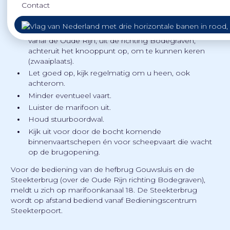
De Hefbrug Gouwsluis en de Steekterbrug over de Oude
Contact
Rijn liggen dicht bij het knooppunt.
Let op: binnenvaartschepen varen dikwijls meestal
vanaf de Oude Rijn, uit de richting Bodegraven,
achteruit het knooppunt op, om te kunnen keren
(zwaaiplaats).
Let goed op, kijk regelmatig om u heen, ook
achterom.
Minder eventueel vaart.
Luister de marifoon uit.
Houd stuurboordwal.
Kijk uit voor door de bocht komende
binnenvaartschepen én voor scheepvaart die wacht
op de brugopening.
Voor de bediening van de hefbrug Gouwsluis en de
Steekterbrug (over de Oude Rijn richting Bodegraven),
meldt u zich op marifoonkanaal 18. De Steekterbrug
wordt op afstand bediend vanaf Bedieningscentrum
Steekterpoort.