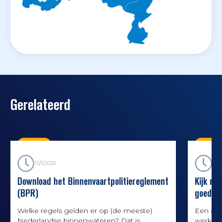
Gerelateerd
Nieuws
Nieuw
15/1/2026
14/4
Download het Binnenvaartpolitiereglement
Kijk me
(BPR)
goede r
Welke regels gelden er op (de meeste)
Een goe
Nederlandse binnenwateren? Dat is
werk. I