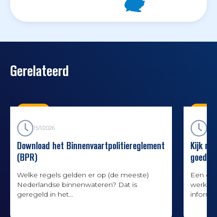
Gerelateerd
Nieuws
Nieuw
15/1/2026
14/4
Download het Binnenvaartpolitiereglement
Kijk me
(BPR)
goede r
Welke regels gelden er op (de meeste)
Een goe
Nederlandse binnenwateren? Dat is
werk. I
geregeld in het
informa
Binnenvaartpolitiereglement, kortweg BPR.
reisvoo
De meeste schepen moeten verplicht een
experts