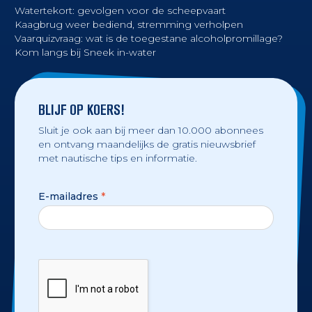
Watertekort: gevolgen voor de scheepvaart
Kaagbrug weer bediend, stremming verholpen
Vaarquizvraag: wat is de toegestane alcoholpromillage?
Kom langs bij Sneek in-water
BLIJF OP KOERS!
Sluit je ook aan bij meer dan 10.000 abonnees
en ontvang maandelijks de gratis nieuwsbrief
met nautische tips en informatie.
E-mailadres
*