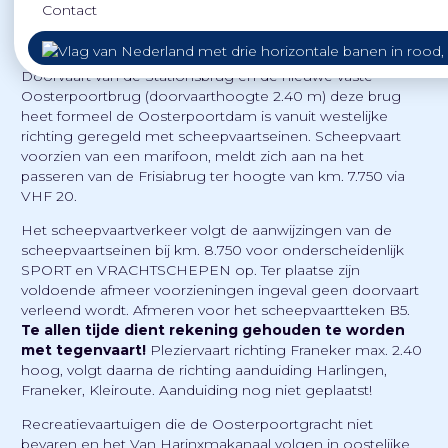
Contact
(Leeuwarden)
Doorvaart van de Stationsbrug en de nieuwe vaste
Oosterpoortbrug (doorvaarthoogte 2.40 m) deze brug
heet formeel de Oosterpoortdam is vanuit westelijke
richting geregeld met scheepvaartseinen. Scheepvaart
voorzien van een marifoon, meldt zich aan na het
passeren van de Frisiabrug ter hoogte van km. 7.750 via
VHF 20.
Het scheepvaartverkeer volgt de aanwijzingen van de
scheepvaartseinen bij km. 8.750 voor onderscheidenlijk
SPORT en VRACHTSCHEPEN op. Ter plaatse zijn
voldoende afmeer voorzieningen ingeval geen doorvaart
verleend wordt. Afmeren voor het scheepvaartteken B5.
Te allen tijde dient rekening gehouden te worden
met tegenvaart!
Pleziervaart richting Franeker max. 2.40
hoog, volgt daarna de richting aanduiding Harlingen,
Franeker, Kleiroute. Aanduiding nog niet geplaatst!
Recreatievaartuigen die de Oosterpoortgracht niet
bevaren en het Van Harinxmakanaal volgen in oostelijke