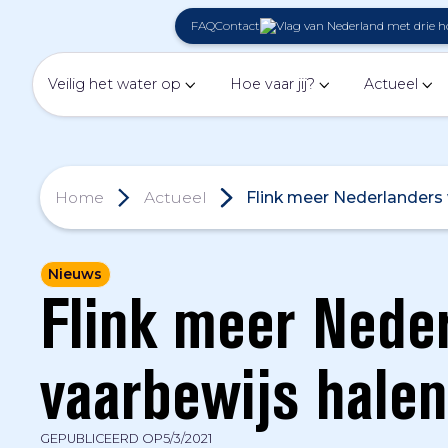
FAQ
Contact
Veilig het water op
Hoe vaar jij?
Actueel
Home
Actueel
Flink meer Nederlanders 
Nieuws
Flink meer Neder
vaarbewijs halen
GEPUBLICEERD OP
5/3/2021