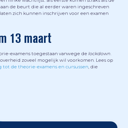
n flinke wachtlijst: als eerste komen straks als de
aan de beurt die al eerder waren ingeschreven
aten zich kunnen inschrijven voor een examen
/m 13 maart
theorie-examens toegestaan vanwege de
lockdown
.
overheid zoveel mogelijk wil voorkomen. Lees op
 tot de theorie-examens en cursussen
, die